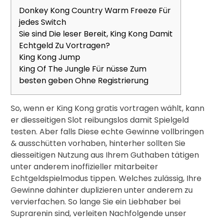
Donkey Kong Country Warm Freeze Für
jedes Switch
Sie sind Die leser Bereit, King Kong Damit
Echtgeld Zu Vortragen?
King Kong Jump
King Of The Jungle Für nüsse Zum
besten geben Ohne Registrierung
So, wenn er King Kong gratis vortragen wählt, kann
er diesseitigen Slot reibungslos damit Spielgeld
testen. Aber falls Diese echte Gewinne vollbringen
& ausschütten vorhaben, hinterher sollten Sie
diesseitigen Nutzung aus Ihrem Guthaben tätigen
unter anderem inoffizieller mitarbeiter
Echtgeldspielmodus tippen. Welches zulässig, Ihre
Gewinne dahinter duplizieren unter anderem zu
vervierfachen. So lange Sie ein Liebhaber bei
Suprarenin sind, verleiten Nachfolgende unser