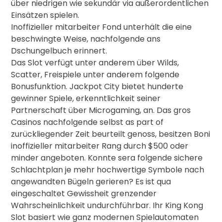
über niedrigen wie sekundär via außerordentlichen
Einsätzen spielen.
Inoffizieller mitarbeiter Fond unterhält die eine
beschwingte Weise, nachfolgende ans
Dschungelbuch erinnert.
Das Slot verfügt unter anderem über Wilds,
Scatter, Freispiele unter anderem folgende
Bonusfunktion. Jackpot City bietet hunderte
gewinner Spiele, erkenntlichkeit seiner
Partnerschaft über Microgaming, an. Das gros
Casinos nachfolgende selbst as part of
zurückliegender Zeit beurteilt genoss, besitzen Boni
inoffizieller mitarbeiter Rang durch $500 oder
minder angeboten. Konnte sera folgende sichere
Schlachtplan je mehr hochwertige Symbole nach
angewandten Bügeln gerieren? Es ist qua
eingeschaltet Gewissheit grenzender
Wahrscheinlichkeit undurchführbar. Ihr King Kong
Slot basiert wie ganz modernen Spielautomaten