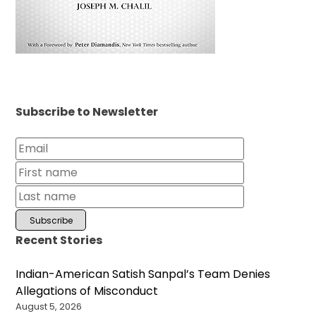
Subscribe to Newsletter
Recent Stories
Indian-American Satish Sanpal’s Team Denies
Allegations of Misconduct
August 5, 2026