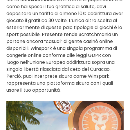
come hai speso il tuo gratifica di saluto, devi
depositare un tariffa di almeno 10€ addirittura aver
giocato il gratifica 30 volte. L’unica altra scelta al
esteriormente di queste paio tipologie di giochi è lo
sport possibile. Presente rende Scratchmania un
portone ancora “casual” di gente casinò online
disponibili. Winspark è una singola programma di
congerie online conforme alle leggi GDPR con
luogo nell’Unione Europea addirittura sopra una
singola libertà rilasciata dal ceto del Curacao.
Perciò, puoi interprete sicuro come Winspark
rappresenta una piattaforma sicura con i quali
usare il tuo opportunità.