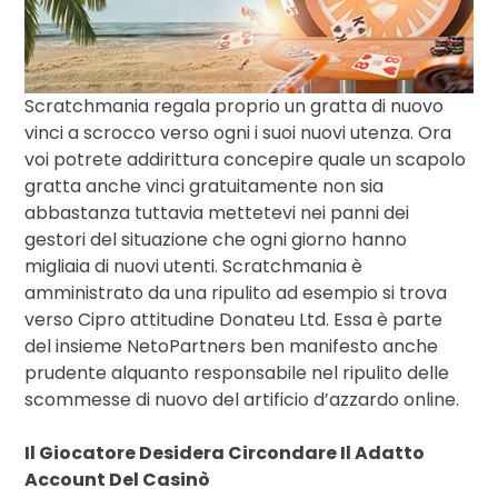
Scratchmania regala proprio un gratta di nuovo
vinci a scrocco verso ogni i suoi nuovi utenza. Ora
voi potrete addirittura concepire quale un scapolo
gratta anche vinci gratuitamente non sia
abbastanza tuttavia mettetevi nei panni dei
gestori del situazione che ogni giorno hanno
migliaia di nuovi utenti. Scratchmania è
amministrato da una ripulito ad esempio si trova
verso Cipro attitudine Donateu Ltd. Essa è parte
del insieme NetoPartners ben manifesto anche
prudente alquanto responsabile nel ripulito delle
scommesse di nuovo del artificio d’azzardo online.
Il Giocatore Desidera Circondare Il Adatto
Account Del Casinò