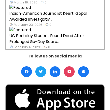
March 19, 2026
0
Indian-American Journalist Keerti Gopal
Awarded Investigativ...
February 23, 2026
0
UC Berkeley Student Found Dead After
Prolonged Six-Day Searc...
February 17, 2026
0
Follow us on social media