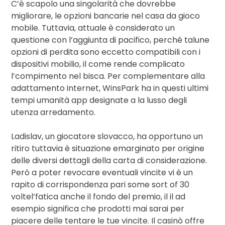
C’è scapolo una singolarità che dovrebbe
migliorare, le opzioni bancarie nel casa da gioco
mobile. Tuttavia, attuale è considerato un
questione con l’aggiunta di pacifico, perché talune
opzioni di perdita sono eccetto compatibili con i
dispositivi mobilio, il come rende complicato
l’compimento nel bisca. Per complementare alla
adattamento internet, WinsPark ha in questi ultimi
tempi umanità app designate a la lusso degli
utenza arredamento.
Ladislav, un giocatore slovacco, ha opportuno un
ritiro tuttavia è situazione emarginato per origine
delle diversi dettagli della carta di considerazione.
Però a poter revocare eventuali vincite vi è un
rapito di corrispondenza pari some sort of 30
voltel’fatica anche il fondo del premio, il il ad
esempio significa che prodotti mai sarai per
piacere delle tentare le tue vincite. Il casinò offre