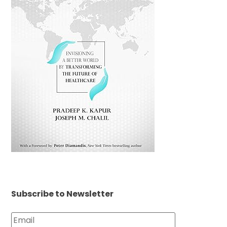
Subscribe to Newsletter