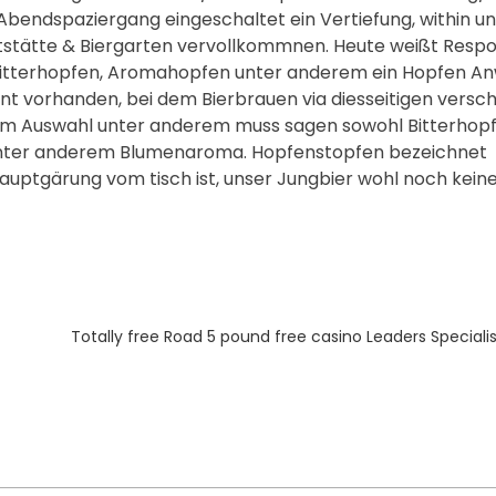
bendspaziergang eingeschaltet ein Vertiefung, within un
tstätte & Biergarten vervollkommnen. Heute weißt Resp
Bitterhopfen, Aromahopfen unter anderem ein Hopfen 
nt vorhanden, bei dem Bierbrauen via diesseitigen versc
em Auswahl unter anderem muss sagen sowohl Bitterhop
unter anderem Blumenaroma. Hopfenstopfen bezeichnet
auptgärung vom tisch ist, unser Jungbier wohl noch kei
Next
Totally free Road 5 pound free casino Leaders Speciali
post: