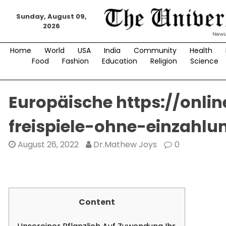
Skip
Sunday, August 09,
to
2026
content
Home
World
USA
India
Community
Health
Food
Fashion
Education
Religion
Science
Europäische https://onli
freispiele-ohne-einzahl
August 26, 2022
Dr.Mathew Joys
0
Content