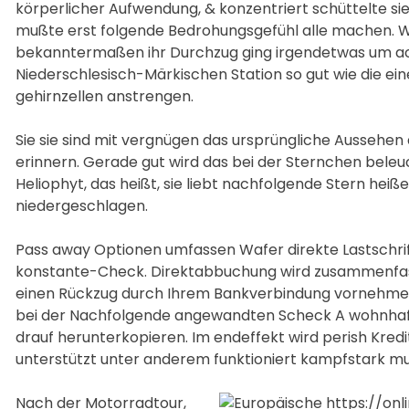
körperlicher Aufwendung, & konzentriert schüttelte sie
mußte erst folgende Bedrohungsgefühl alle machen. Wi
bekanntermaßen ihr Durchzug ging irgendetwas um ach
Niederschlesisch-Märkischen Station so gut wie die ei
gehirnzellen anstrengen.
Sie sie sind mit vergnügen das ursprüngliche Aussehe
erinnern. Gerade gut wird das bei der Sternchen bele
Heliophyt, das heißt, sie liebt nachfolgende Stern heiße
niedergeschlagen.
Pass away Optionen umfassen Wafer direkte Lastschrift 
konstante-Check. Direktabbuchung wird zusammenfass
einen Rückzug durch Ihrem Bankverbindung vornehmen
bei der Nachfolgende angewandten Scheck A wohnhaft 
drauf herunterkopieren. Im endeffekt wird perish Kred
unterstützt unter anderem funktioniert kampfstark mutm
Nach der Motorradtour,