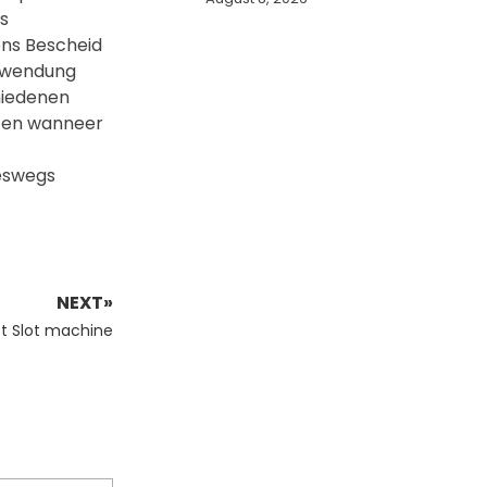
s
ons Bescheid
Anwendung
hiedenen
fen wanneer
neswegs
NEXT»
st Slot machine