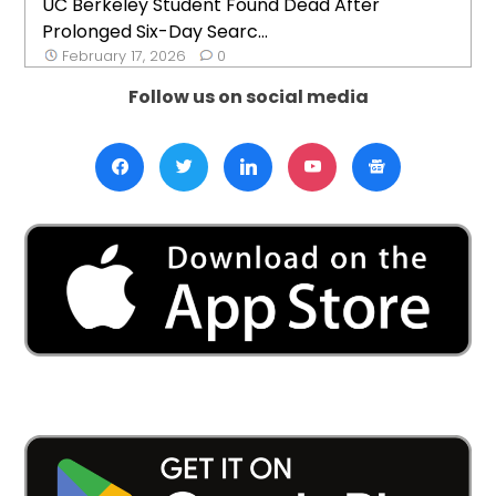
UC Berkeley Student Found Dead After
Prolonged Six-Day Searc...
February 17, 2026
0
Follow us on social media