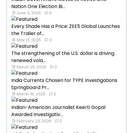
Nation One Election Bi...
June 3, 2026
0
Every Shade Has a Price: ZEE5 Global Launches
the Trailer of...
May 13, 2026
0
The strengthening of the U.S. dollar is driving
renewed vola...
March 25, 2026
0
India Currents Chosen for TYPE Investigations
Springboard Pr...
March 19, 2026
0
Indian-American Journalist Keerti Gopal
Awarded Investigativ...
February 23, 2026
0