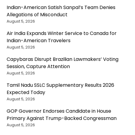
Indian-American Satish Sanpal’s Team Denies
Allegations of Misconduct
August 5, 2026
Air India Expands Winter Service to Canada for
Indian-American Travelers
August 5, 2026
Capybaras Disrupt Brazilian Lawmakers’ Voting
Session, Capture Attention
August 5, 2026
Tamil Nadu SSLC Supplementary Results 2026
Expected Today
August 5, 2026
GOP Governor Endorses Candidate in House
Primary Against Trump-Backed Congressman
August 5, 2026