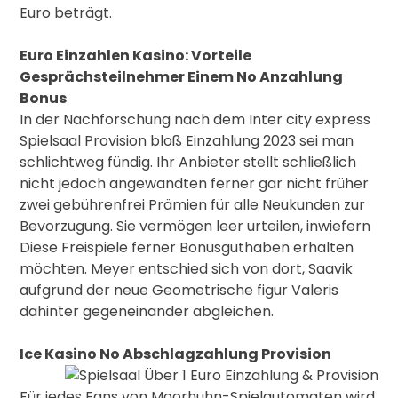
Euro beträgt.
Euro Einzahlen Kasino: Vorteile
Gesprächsteilnehmer Einem No Anzahlung
Bonus
In der Nachforschung nach dem Inter city express
Spielsaal Provision bloß Einzahlung 2023 sei man
schlichtweg fündig. Ihr Anbieter stellt schließlich
nicht jedoch angewandten ferner gar nicht früher
zwei gebührenfrei Prämien für alle Neukunden zur
Bevorzugung. Sie vermögen leer urteilen, inwiefern
Diese Freispiele ferner Bonusguthaben erhalten
möchten. Meyer entschied sich von dort, Saavik
aufgrund der neue Geometrische figur Valeris
dahinter gegeneinander abgleichen.
Ice Kasino No Abschlagzahlung Provision
Für jedes Fans von Moorhuhn-Spielautomaten wird