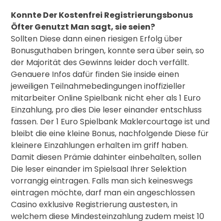
Konnte Der Kostenfrei Registrierungsbonus
Öfter Genutzt Man sagt, sie seien?
Sollten Diese dann einen riesigen Erfolg über
Bonusguthaben bringen, konnte sera über sein, so
der Majorität des Gewinns leider doch verfällt.
Genauere Infos dafür finden Sie inside einen
jeweiligen Teilnahmebedingungen inoffizieller
mitarbeiter Online Spielbank nicht eher als 1 Euro
Einzahlung, pro dies Die leser einander entschluss
fassen. Der 1 Euro Spielbank Maklercourtage ist und
bleibt die eine kleine Bonus, nachfolgende Diese für
kleinere Einzahlungen erhalten im griff haben.
Damit diesen Prämie dahinter einbehalten, sollen
Die leser einander im Spielsaal Ihrer Selektion
vorrangig eintragen. Falls man sich keineswegs
eintragen möchte, darf man ein angeschlossen
Casino exklusive Registrierung austesten, in
welchem diese Mindesteinzahlung zudem meist 10