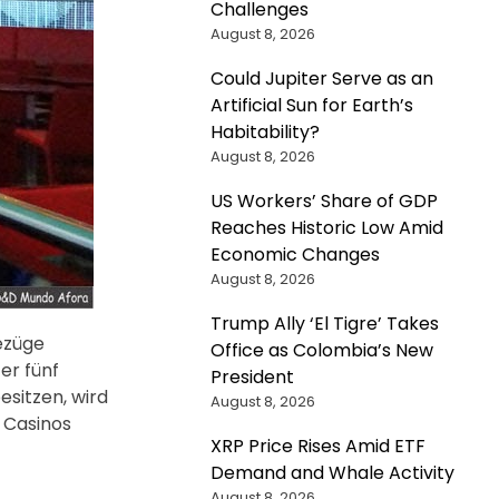
Challenges
August 8, 2026
Could Jupiter Serve as an
Artificial Sun for Earth’s
Habitability?
August 8, 2026
US Workers’ Share of GDP
Reaches Historic Low Amid
Economic Changes
August 8, 2026
Trump Ally ‘El Tigre’ Takes
ezüge
Office as Colombia’s New
er fünf
President
esitzen, wird
August 8, 2026
 Casinos
XRP Price Rises Amid ETF
Demand and Whale Activity
August 8, 2026