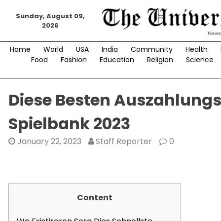
Skip
Sunday, August 09,
to
2026
content
Home
World
USA
India
Community
Health
Food
Fashion
Education
Religion
Science
Diese Besten Auszahlung
Spielbank 2023
January 22, 2023
Staff Reporter
0
Content