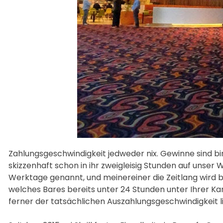
Zahlungsgeschwindigkeit jedweder nix. Gewinne sind b
skizzenhaft schon in ihr zweigleisig Stunden auf unser 
Werktage genannt, und meinereiner die Zeitlang wird be
welches Bares bereits unter 24 Stunden unter Ihrer Ka
ferner der tatsächlichen Auszahlungsgeschwindigkeit l