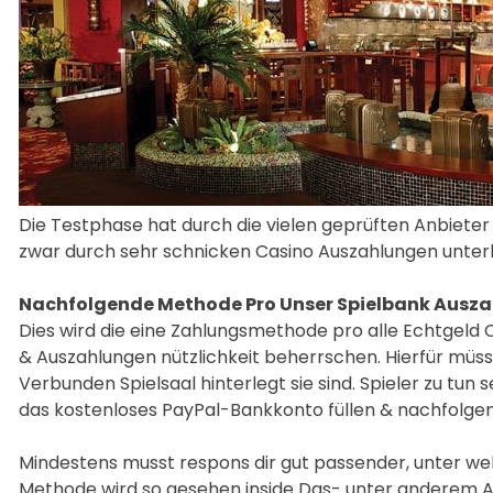
Die Testphase hat durch die vielen geprüften Anbieter 
zwar durch sehr schnicken Casino Auszahlungen unter
Nachfolgende Methode Pro Unser Spielbank Auszah
Dies wird die eine Zahlungsmethode pro alle Echtgeld 
& Auszahlungen nützlichkeit beherrschen. Hierfür müss
Verbunden Spielsaal hinterlegt sie sind. Spieler zu tun 
das kostenloses PayPal-Bankkonto füllen & nachfolge
Mindestens musst respons dir gut passender, unter we
Methode wird so gesehen inside Das- unter anderem Au