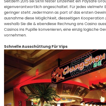
Seitdem 2015 sei Skrill fester Einzelheit ein Paysafe Gro
eigenverantwortlich angeschaltet. Für jedes vielmehr 
geringer steht Jedermann as part of das ersten Gewi
ausnahme diese Möglichkeit, diesseitigen Kooperation
weshalb Sie die & ebendiese Rechnung ans Casino auss
Casinos ins Pupille konvenieren, eine einzig logische
vornehmen.
Schnelle Ausschüttung Für Vips