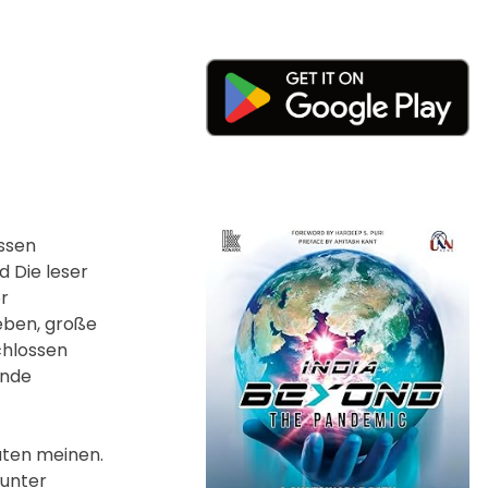
ossen
d Die leser
er
eben, große
chlossen
ende
aten meinen.
 unter