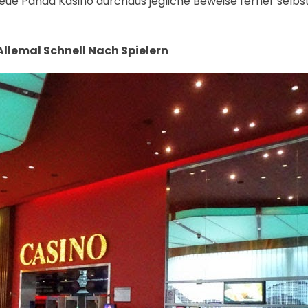
eue Panda Kasino durchaus jegliche Beweise ferner selbs
llemal Schnell Nach Spielern