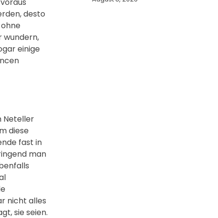
m voraus
erden, desto
e ohne
r wundern,
ogar einige
ancen
 Neteller
um diese
nde fast in
dringend man
ebenfalls
al
le
 nicht alles
t, sie seien.